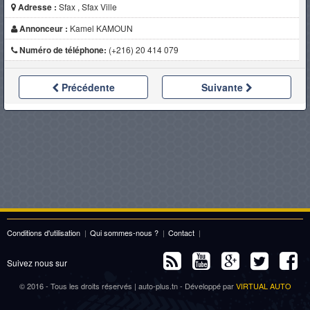
Adresse :
Sfax , Sfax Ville
Annonceur :
Kamel KAMOUN
Numéro de téléphone:
(+216) 20 414 079
Précédente
Suivante
Conditions d'utilisation
|
Qui sommes-nous ?
|
Contact
|
Suivez nous sur
© 2016 - Tous les droits réservés | auto-plus.tn - Développé par
VIRTUAL AUTO