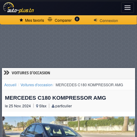
ACCUEIL
0
Mes favoris
Comparer
Connexion
ACTUALITÉS
VOITURES
NEUVES
»
VOITURES D'OCCASION
Accueil
Voitures d'occasion
MERCEDES C180 KOMPRESSOR AMG
VOITURES
MERCEDES C180 KOMPRESSOR AMG
D'OCCASION
le 25 Nov. 2024
Sfax
particulier
CAMIONS