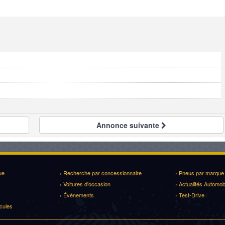
Annonce
suivante
ue
› Recherche par concessionnaire
› Pneus par marque
› Voitures d'occasion
› Actualités Automob
› Événements
› Test-Drive
cules