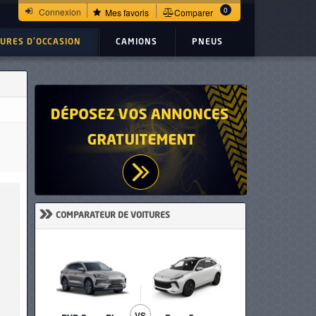
0
Connexion
Mes favoris
Comparer
TURES D'OCCASION
CAMIONS
PNEUS
»
COMPARATEUR DE VOITURES
VS