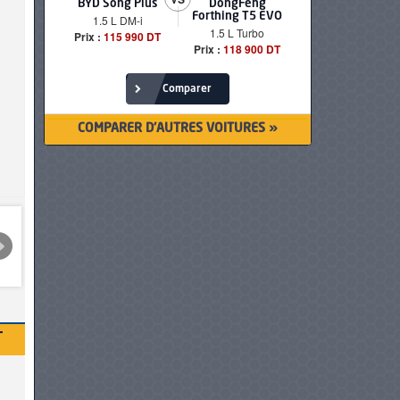
BYD Song Plus
DongFeng
BMW serie
Forthing T5 EVO
1.5 L DM-i
520i Loun
1.5 L Turbo
Prix :
115 990 DT
Prix :
249 90
Prix :
118 900 DT
Comparer
COMPARER D'AUTRES VOITURES »
T