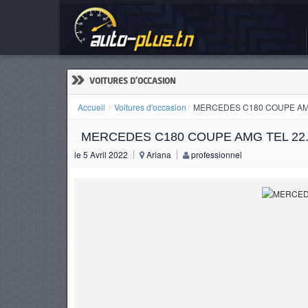
ME
ACCUEIL
ACTUALITÉS
»
VOITURES D'OCCASION
Accueil
Voitures d'occasion
MERCEDES C180 COUPE AMG
MERCEDES C180 COUPE AMG TEL 22.
VOITURES
le 5 Avril 2022
Ariana
professionnel
NEUVES
VOITURES
D'OCCASION
CAMIONS