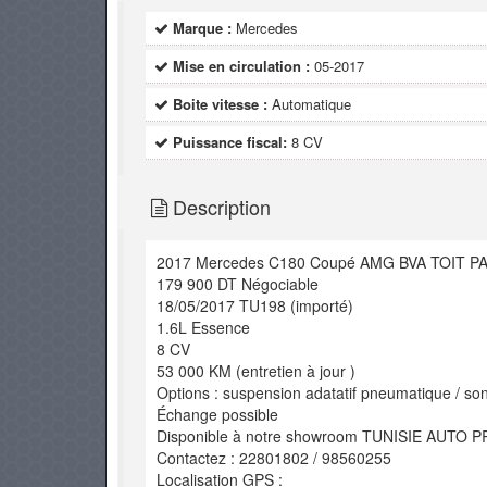
Marque :
Mercedes
Mise en circulation :
05-2017
Boite vitesse :
Automatique
Puissance fiscal:
8 CV
Description
2017 Mercedes C180 Coupé AMG BVA TOIT P
179 900 DT Négociable
18/05/2017 TU198 (importé)
1.6L Essence
8 CV
53 000 KM (entretien à jour )
Options : suspension adatatif pneumatique / sono
Échange possible
Disponible à notre showroom TUNISIE AUTO P
Contactez : 22801802 / 98560255
Localisation GPS :