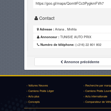
https://goo.gl/maps/Qom9FCc3PygkmFVh7
Contact
Adresse :
Ariana , Mnihla
Annonceur :
TUNISIE AUTO PRIX
Numéro de téléphone:
(+216) 22 801 802
Annonce
précédente
› Voitures Neuves
› Recherche par marq
› Camions Poids Léger
› Camions Poids Lourd
› Actu plus
› Actu internationale
› Concepts
› Comparateur de Véhi