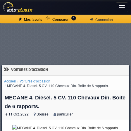
ACCUEIL
0
Mes favoris
Comparer
Connexion
ACTUALITÉS
VOITURES
NEUVES
»
VOITURES D'OCCASION
Accueil
Voitures d'occasion
VOITURES
MEGANE 4. Diesel. 5 CV. 110 Chevaux Din. Boite de 6 rapports.
D'OCCASION
MEGANE 4. Diesel. 5 CV. 110 Chevaux Din. Boite
de 6 rapports.
le 11 Oct. 2022
Sousse
particulier
CAMIONS