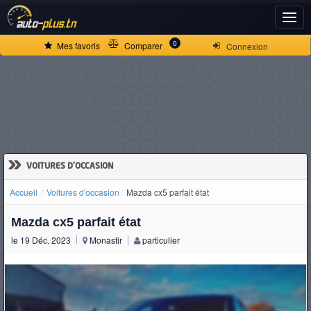
ACCUEIL
0
Mes favoris
Comparer
Connexion
ACTUALITÉS
VOITURES
NEUVES
»
VOITURES D'OCCASION
Accueil
Voitures d'occasion
Mazda cx5 parfait état
VOITURES
Mazda cx5 parfait état
D'OCCASION
le 19 Déc. 2023
Monastir
particulier
CAMIONS