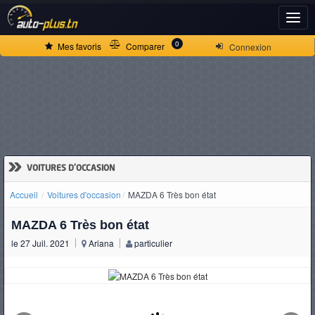
ACCUEIL
0
Mes favoris
Comparer
Connexion
ACTUALITÉS
VOITURES
NEUVES
»
VOITURES D'OCCASION
Accueil
Voitures d'occasion
MAZDA 6 Très bon état
VOITURES
MAZDA 6 Très bon état
D'OCCASION
le 27 Juil. 2021
Ariana
particulier
CAMIONS