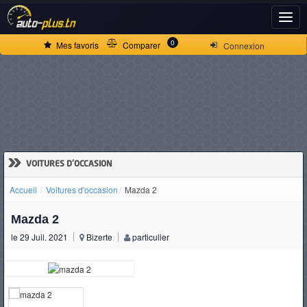
ACCUEIL
0
Mes favoris
Comparer
Connexion
ACTUALITÉS
VOITURES
NEUVES
»
VOITURES D'OCCASION
Accueil
Voitures d'occasion
Mazda 2
VOITURES
Mazda 2
D'OCCASION
le 29 Juil. 2021
Bizerte
particulier
CAMIONS