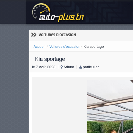
Kia
ACCUEIL
ACTUALITÉS
»
VOITURES D'OCCASION
Accueil
Voitures d'occasion
Kia sportage
Kia sportage
VOITURES
le 7 Août 2023
Ariana
particulier
NEUVES
VOITURES
D'OCCASION
CAMIONS