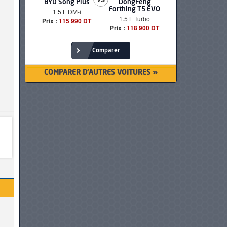
BYD Song Plus
DongFeng
BMW serie
Forthing T5 EVO
1.5 L DM-i
520i Loun
1.5 L Turbo
Prix :
115 990 DT
Prix :
249 90
Prix :
118 900 DT
Comparer
COMPARER D'AUTRES VOITURES »