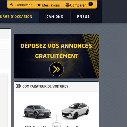
0
Connexion
Mes favoris
Comparer
TURES D'OCCASION
CAMIONS
PNEUS
»
COMPARATEUR DE VOITURES
VS