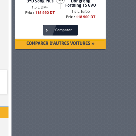
BYD Song Plus
DongFeng
BMW serie
Forthing T5 EVO
1.5 L DM-i
520i Loun
1.5 L Turbo
Prix :
115 990 DT
Prix :
249 90
Prix :
118 900 DT
Comparer
COMPARER D'AUTRES VOITURES »