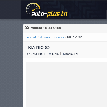
KIA
ACCUEIL
ACTUALITÉS
»
VOITURES D'OCCASION
Accueil
Voitures d'occasion
KIA RIO SX
KIA RIO SX
VOITURES
le 19 Mai 2021
Tunis
particulier
NEUVES
VOITURES
D'OCCASION
CAMIONS