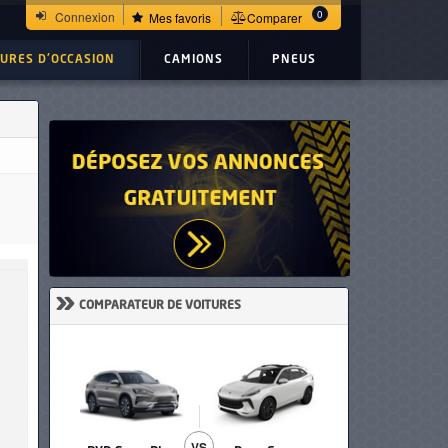
0
Connexion
Mes favoris
Comparer
TURES D'OCCASION
CAMIONS
PNEUS
»
COMPARATEUR DE VOITURES
VS