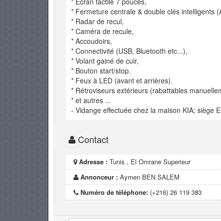
* Ecran tactile 7 pouces,
* Fermeture centrale & double clés intelligents (
* Radar de recul,
* Caméra de recule,
* Accoudoirs,
* Connectivité (USB, Bluetooth etc...),
* Volant gainé de cuir,
* Bouton start/stop.
* Feux à LED (avant et arrières).
* Rétroviseurs extérieurs (rabattables manuelle
* et autres ...
- Vidange effectuée chez la maison KIA; siège E
Contact
Adresse :
Tunis , El Omrane Superieur
Annonceur :
Aymen BEN SALEM
Numéro de téléphone:
(+216) 26 119 383