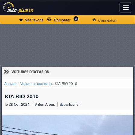
ACCUEIL
0
Mes favoris
Comparer
Connexion
ACTUALITÉS
VOITURES
NEUVES
»
VOITURES D'OCCASION
Accueil
Voitures d'occasion
KIA RIO 2010
VOITURES
KIA RIO 2010
D'OCCASION
le 28 Oct. 2024
Ben Arous
particulier
CAMIONS