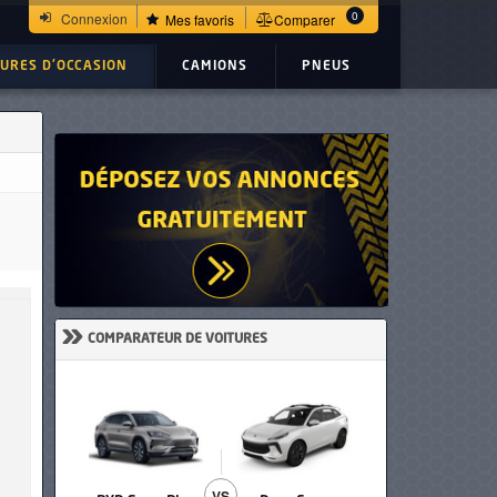
0
Connexion
Mes favoris
Comparer
TURES D'OCCASION
CAMIONS
PNEUS
»
COMPARATEUR DE VOITURES
VS