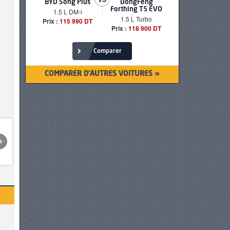
BYD Song Plus
DongFeng
BMW serie
Forthing T5 EVO
1.5 L DM-i
520i Loun
1.5 L Turbo
Prix :
115 990 DT
Prix :
249 90
Prix :
118 900 DT
Comparer
COMPARER D'AUTRES VOITURES »