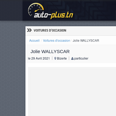
Jo
ACCUEIL
ACTUALITÉS
»
VOITURES D'OCCASION
Accueil
Voitures d'occasion
Jolie WALLYSCAR
Jolie WALLYSCAR
VOITURES
le 29 Avril 2021
Bizerte
particulier
NEUVES
VOITURES
D'OCCASION
CAMIONS