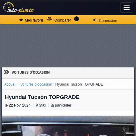
ACCUEIL
0
Mes favoris
Comparer
Connexion
ACTUALITÉS
VOITURES
NEUVES
»
VOITURES D'OCCASION
Accueil
Voitures d'occasion
Hyundai Tucson TOPGRADE
VOITURES
Hyundai Tucson TOPGRADE
D'OCCASION
le 22 Nov. 2024
Sfax
particulier
CAMIONS