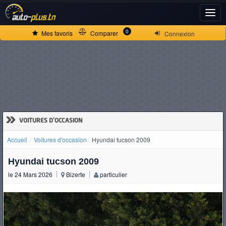
ACCUEIL
0
Mes favoris
Comparer
Connexion
ACTUALITÉS
VOITURES
NEUVES
»
VOITURES D'OCCASION
Accueil
Voitures d'occasion
Hyundai tucson 2009
VOITURES
Hyundai tucson 2009
D'OCCASION
le 24 Mars 2026
Bizerte
particulier
CAMIONS