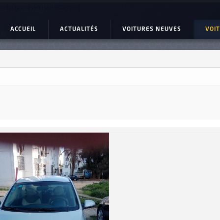
ndai grand i10 Ref: UC22894
ACCUEIL
ACTUALITÉS
VOITURES NEUVES
VOI