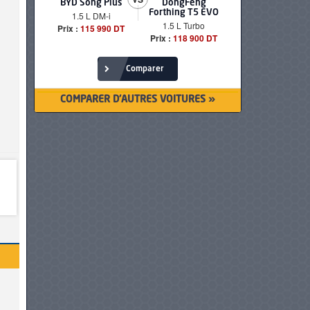
BYD Song Plus
DongFeng
BMW serie
Forthing T5 EVO
1.5 L DM-i
520i Loun
1.5 L Turbo
Prix :
115 990 DT
Prix :
249 90
Prix :
118 900 DT
Comparer
COMPARER D'AUTRES VOITURES »