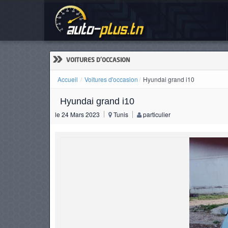
Hyu
ACCUEIL
ACTUALITÉS
»
VOITURES D'OCCASION
Accueil
Voitures d'occasion
Hyundai grand i10
Hyundai grand i10
VOITURES
le 24 Mars 2023
Tunis
particulier
NEUVES
VOITURES
D'OCCASION
CAMIONS