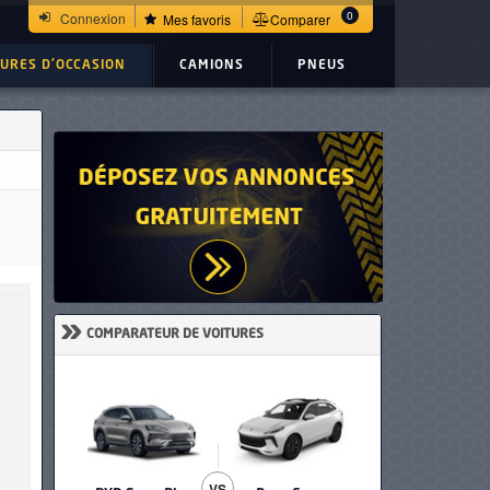
0
Connexion
Mes favoris
Comparer
TURES D'OCCASION
CAMIONS
PNEUS
»
COMPARATEUR DE VOITURES
VS