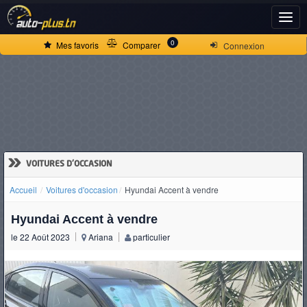
ACCUEIL
0
Mes favoris
Comparer
Connexion
ACTUALITÉS
VOITURES
NEUVES
»
VOITURES D'OCCASION
Accueil
Voitures d'occasion
Hyundai Accent à vendre
VOITURES
Hyundai Accent à vendre
D'OCCASION
le 22 Août 2023
Ariana
particulier
CAMIONS