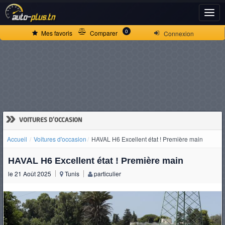
ACCUEIL
0
Mes favoris
Comparer
Connexion
ACTUALITÉS
VOITURES
NEUVES
»
VOITURES D'OCCASION
Accueil
Voitures d'occasion
HAVAL H6 Excellent état ! Première main
VOITURES
HAVAL H6 Excellent état ! Première main
D'OCCASION
le 21 Août 2025
Tunis
particulier
CAMIONS