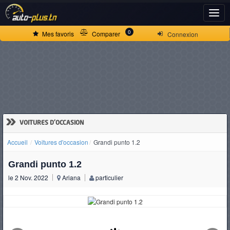
ACCUEIL
0
Mes favoris
Comparer
Connexion
ACTUALITÉS
VOITURES
NEUVES
»
VOITURES D'OCCASION
Accueil
Voitures d'occasion
Grandi punto 1.2
VOITURES
Grandi punto 1.2
D'OCCASION
le 2 Nov. 2022
Ariana
particulier
CAMIONS