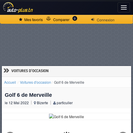
ACCUEIL
0
Mes favoris
Comparer
Connexion
ACTUALITÉS
VOITURES
NEUVES
»
VOITURES D'OCCASION
Accueil
Voitures d'occasion
Golf 6 de Merveille
VOITURES
Golf 6 de Merveille
D'OCCASION
le 12 Mai 2022
Bizerte
particulier
CAMIONS