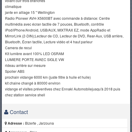
volant cuir trois branches
climatique
jante en alliage 15 '' Wellington
Radio Pioneer AVH-X5600BT avec commande à distance: Centre
multimédia avec écran tactile de 7 pouces, Bluetooth, contrôle
iPod/iPhone/Android, USB/AUX, MIXTRAX EZ, mode AppRadio et
MirrorLink (2-DIN);Lecteur de CD, Lecteur de DVD, Rear-Aux, USB arrière,
Bluetooth, Écran tactile, Lecture vidéo et 4 haut parleur
Camera de recul
Kit lumière avant 100% LED OSRAM
LUMIERE PORTE AVAEC SIGLE VW
rideau arrière sur mesure
Spoiler ABS
prochain vidange 6000 km (juste filtre à huile et huile)
kit chaine changé à 80000 environ
vidange et visites préventives chez Ennakl Automobilejusqu'à 2018 puis
chez station service shell
Contact
Adresse :
Bizerte , Jarzouna