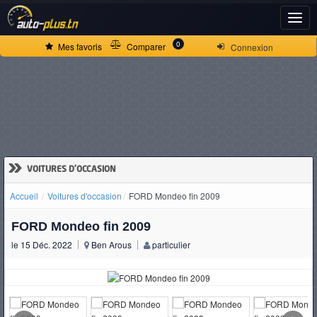
ACCUEIL
0
Mes favoris
Comparer
Connexion
ACTUALITÉS
VOITURES
NEUVES
»
VOITURES D'OCCASION
Accueil
Voitures d'occasion
FORD Mondeo fin 2009
VOITURES
FORD Mondeo fin 2009
D'OCCASION
le 15 Déc. 2022
Ben Arous
particulier
CAMIONS