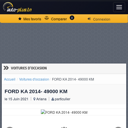
ACCUEIL
0
Mes favoris
Comparer
Connexion
ACTUALITÉS
VOITURES
NEUVES
»
VOITURES D'OCCASION
Accueil
Voitures d'occasion
FORD KA 2014- 49000 KM
VOITURES
FORD KA 2014- 49000 KM
D'OCCASION
le 15 Juin 2021
Ariana
particulier
CAMIONS