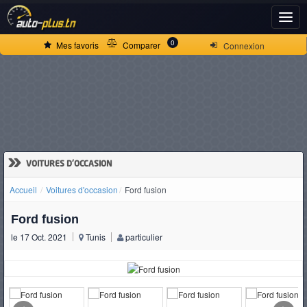
ACCUEIL
0
Mes favoris
Comparer
Connexion
ACTUALITÉS
VOITURES
NEUVES
»
VOITURES D'OCCASION
Accueil
Voitures d'occasion
Ford fusion
VOITURES
Ford fusion
D'OCCASION
le 17 Oct. 2021
Tunis
particulier
CAMIONS