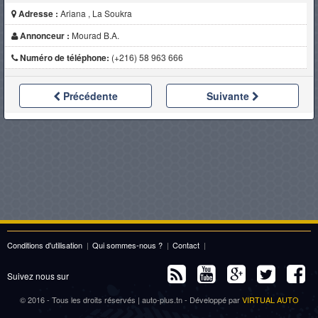
Adresse :
Ariana , La Soukra
Annonceur :
Mourad B.A.
Numéro de téléphone:
(+216) 58 963 666
Précédente
Suivante
Conditions d'utilisation
|
Qui sommes-nous ?
|
Contact
|
Suivez nous sur
© 2016 - Tous les droits réservés | auto-plus.tn - Développé par
VIRTUAL AUTO