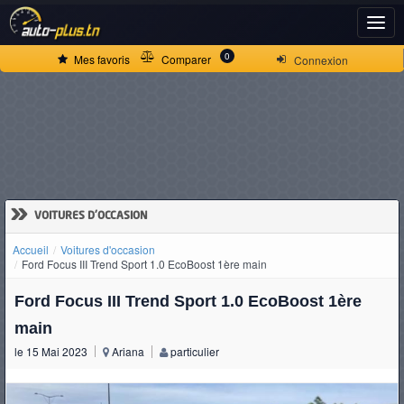
ACCUEIL
0
Mes favoris
Comparer
Connexion
ACTUALITÉS
VOITURES
NEUVES
»
VOITURES D'OCCASION
Accueil
Voitures d'occasion
VOITURES
Ford Focus III Trend Sport 1.0 EcoBoost 1ère main
D'OCCASION
Ford Focus III Trend Sport 1.0 EcoBoost 1ère
main
le 15 Mai 2023
Ariana
particulier
CAMIONS