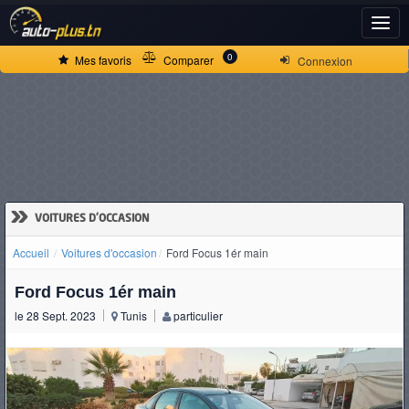
ACCUEIL
0
Mes favoris
Comparer
Connexion
ACTUALITÉS
VOITURES
NEUVES
»
VOITURES D'OCCASION
Accueil
Voitures d'occasion
Ford Focus 1ér main
VOITURES
Ford Focus 1ér main
D'OCCASION
le 28 Sept. 2023
Tunis
particulier
CAMIONS