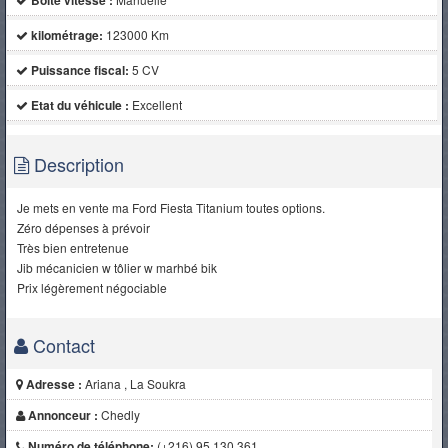
Boite vitesse :
kilométrage:
123000 Km
Puissance fiscal:
5 CV
Etat du véhicule :
Excellent
Description
Je mets en vente ma Ford Fiesta Titanium toutes options.
Zéro dépenses à prévoir
Très bien entretenue
Jib mécanicien w tôlier w marhbé bik
Prix légèrement négociable
Contact
Adresse :
Ariana , La Soukra
Annonceur :
Chedly
Numéro de téléphone:
(+216) 95 130 361