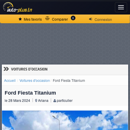
ACCUEIL
0
Mes favoris
Comparer
Connexion
ACTUALITÉS
VOITURES
NEUVES
»
VOITURES D'OCCASION
Accueil
Voitures d'occasion
Ford Fiesta Titanium
VOITURES
Ford Fiesta Titanium
D'OCCASION
le 28 Mars 2024
Ariana
particulier
CAMIONS