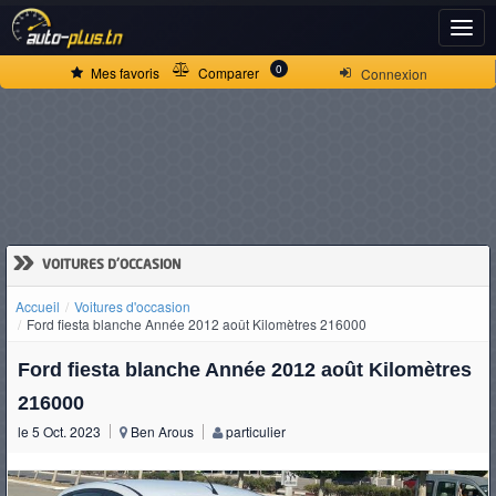
ACCUEIL
0
Mes favoris
Comparer
Connexion
ACTUALITÉS
VOITURES
NEUVES
»
VOITURES D'OCCASION
Accueil
Voitures d'occasion
VOITURES
Ford fiesta blanche Année 2012 août Kilomètres 216000
D'OCCASION
Ford fiesta blanche Année 2012 août Kilomètres
216000
le 5 Oct. 2023
Ben Arous
particulier
CAMIONS