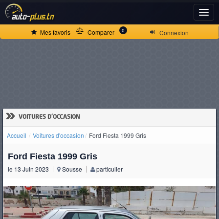
ACCUEIL
0
Mes favoris
Comparer
Connexion
ACTUALITÉS
VOITURES
NEUVES
»
VOITURES D'OCCASION
Accueil
Voitures d'occasion
Ford Fiesta 1999 Gris
VOITURES
Ford Fiesta 1999 Gris
D'OCCASION
le 13 Juin 2023
Sousse
particulier
CAMIONS