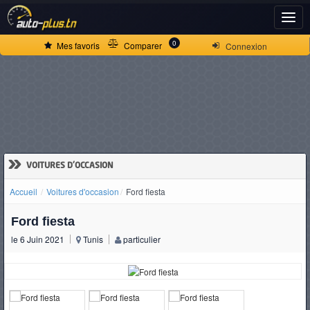
ACCUEIL
0
Mes favoris
Comparer
Connexion
ACTUALITÉS
VOITURES
NEUVES
»
VOITURES D'OCCASION
Accueil
Voitures d'occasion
Ford fiesta
VOITURES
Ford fiesta
D'OCCASION
le 6 Juin 2021
Tunis
particulier
CAMIONS