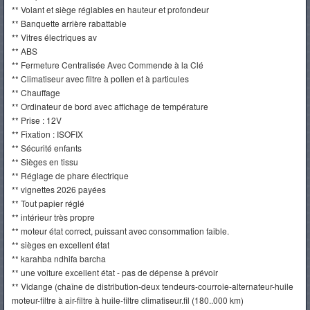
** Volant et siège réglables en hauteur et profondeur
** Banquette arrière rabattable
** Vitres électriques av
** ABS
** Fermeture Centralisée Avec Commende à la Clé
** Climatiseur avec filtre à pollen et à particules
** Chauffage
** Ordinateur de bord avec affichage de température
** Prise : 12V
** Fixation : ISOFIX
** Sécurité enfants
** Sièges en tissu
** Réglage de phare électrique
** vignettes 2026 payées
** Tout papier réglé
** intérieur très propre
** moteur état correct, puissant avec consommation faible.
** sièges en excellent état
** karahba ndhifa barcha
** une voiture excellent état - pas de dépense à prévoir
** Vidange (chaîne de distribution-deux tendeurs-courroie-alternateur-huile
moteur-filtre à air-filtre à huile-filtre climatiseur.fil (180..000 km)