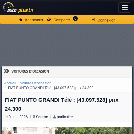
ACCUEIL
0
Mes favoris
Comparer
Connexion
ACTUALITÉS
VOITURES
NEUVES
»
VOITURES D'OCCASION
Accueil
Voitures d'occasion
VOITURES
FIAT PUNTO GRANDI Télé : [43.097.528] prix 24.300
D'OCCASION
FIAT PUNTO GRANDI Télé : [43.097.528] prix
24.300
le 9 Juin 2026
Sousse
particulier
CAMIONS