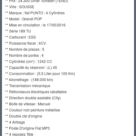
** Prix : 24.300 Dinar Tunisien (TEND)
** Ville : SOUSSE
** Marque : fiat PUNTO : 4 Cylindres
** Model : Grandi POP
** Mise en circulation : le 17/05/2016
** Série 189 TU
** Carburant : ESS
** Puissance fiscal : 4CV
** Nombre de places : 5
** Nombre de portes : 4
** Cylindrée (cm³) : 1242 CC
** Capacité du réservoir : (L) 45
** Consommation : (5,5 Liter pour 100 Km)
** kilométrage : (188.000 km)
** Transmission mécanique
** Rétroviseurs électriques rabattable
** Direction double assistée (City)
** Boîte de vitesse : Manuel
** Couleur noir peinture métallise
** Double clé d'origine
** 4 Airbags
** Poste D'origine Fiat MP3
** 4 reposes Tète