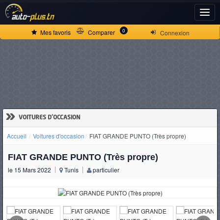
ACCUEIL
0
Mes favoris
Comparer
Connexion
ACTUALITÉS
VOITURES
NEUVES
»
VOITURES D'OCCASION
Accueil
Voitures d'occasion
FIAT GRANDE PUNTO (Très propre)
VOITURES
FIAT GRANDE PUNTO (Très propre)
D'OCCASION
le 15 Mars 2022
Tunis
particulier
CAMIONS