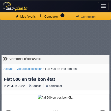
ACCUEIL
0
Mes favoris
Comparer
Connexion
ACTUALITÉS
VOITURES
NEUVES
»
VOITURES D'OCCASION
Accueil
Voitures d'occasion
Fiat 500 en très bon état
VOITURES
Fiat 500 en très bon état
D'OCCASION
le 21 Juin 2022
Sousse
particulier
CAMIONS