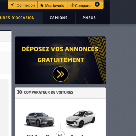
0
Connexion
Mes favoris
Comparer
TURES D'OCCASION
CAMIONS
PNEUS
»
COMPARATEUR DE VOITURES
VS