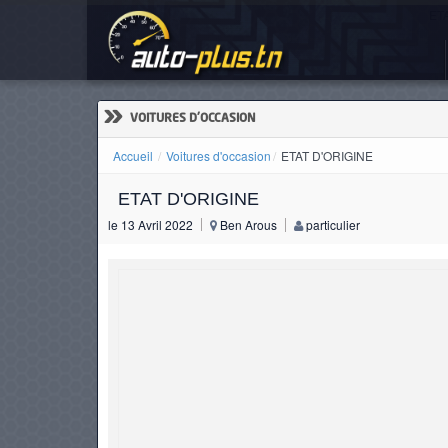
ETA
ACCUEIL
ACTUALITÉS
»
VOITURES D'OCCASION
Accueil
Voitures d'occasion
ETAT D'ORIGINE
ETAT D'ORIGINE
VOITURES
le 13 Avril 2022
Ben Arous
particulier
NEUVES
VOITURES
D'OCCASION
CAMIONS