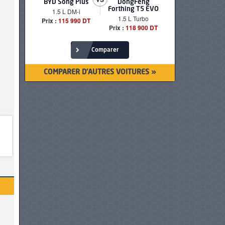
BYD Song Plus
DongFeng
BMW serie
Forthing T5 EVO
1.5 L DM-i
520i Loun
1.5 L Turbo
Prix :
115 990 DT
Prix :
249 90
Prix :
118 900 DT
Comparer
COMPARER D'AUTRES VOITURES »