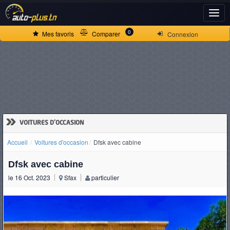
ACCUEIL
0
Mes favoris
Comparer
Connexion
ACTUALITÉS
VOITURES
NEUVES
»
VOITURES D'OCCASION
Accueil
Voitures d'occasion
Dfsk avec cabine
VOITURES
Dfsk avec cabine
D'OCCASION
le 16 Oct. 2023
Sfax
particulier
CAMIONS