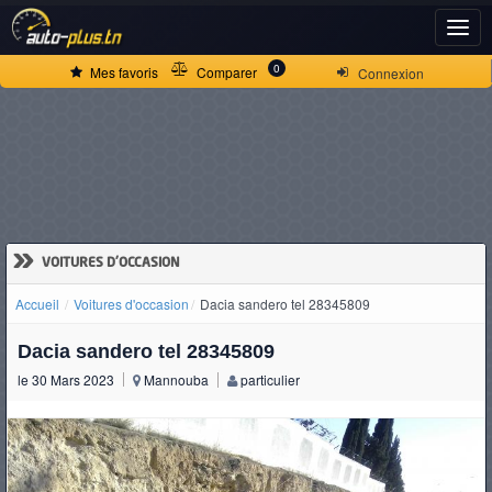
ACCUEIL
0
Mes favoris
Comparer
Connexion
ACTUALITÉS
VOITURES
NEUVES
»
VOITURES D'OCCASION
Accueil
Voitures d'occasion
Dacia sandero tel 28345809
VOITURES
Dacia sandero tel 28345809
D'OCCASION
le 30 Mars 2023
Mannouba
particulier
CAMIONS