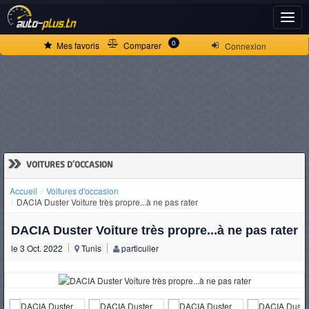
ACCUEIL
0
Mes favoris
Comparer
Connexion
ACTUALITÉS
VOITURES
NEUVES
»
VOITURES D'OCCASION
Accueil
Voitures d'occasion
VOITURES
DACIA Duster Voiture très propre...à ne pas rater
D'OCCASION
DACIA Duster Voiture très propre...à ne pas rater
le 3 Oct. 2022
Tunis
particulier
CAMIONS