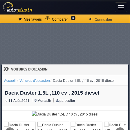
ACCUEIL
0
Mes favoris
Comparer
Connexion
ACTUALITÉS
VOITURES
NEUVES
»
VOITURES D'OCCASION
Accueil
Voitures d'occasion
Dacia Duster 1.5L ,110 cv , 2015 diesel
VOITURES
Dacia Duster 1.5L ,110 cv , 2015 diesel
D'OCCASION
le 11 Août 2021
Monastir
particulier
CAMIONS