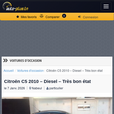
ACCUEIL
0
Mes favoris
Comparer
Connexion
ACTUALITÉS
VOITURES
NEUVES
»
VOITURES D'OCCASION
Accueil
Voitures d'occasion
Citroën C5 2010 – Diesel – Très bon état
VOITURES
Citroën C5 2010 – Diesel – Très bon état
D'OCCASION
le 7 Janv. 2026
Nabeul
particulier
CAMIONS