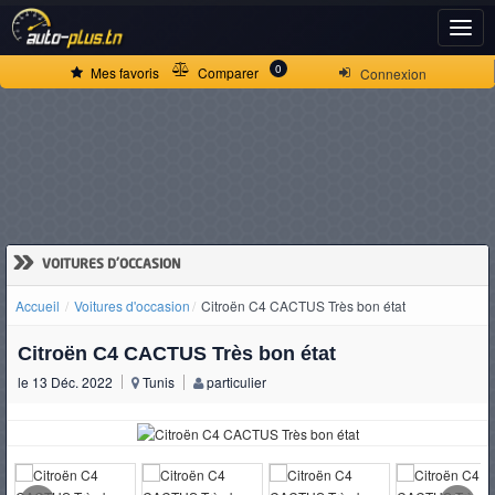
ACCUEIL
0
Mes favoris
Comparer
Connexion
ACTUALITÉS
VOITURES
NEUVES
»
VOITURES D'OCCASION
Accueil
Voitures d'occasion
Citroën C4 CACTUS Très bon état
VOITURES
Citroën C4 CACTUS Très bon état
D'OCCASION
le 13 Déc. 2022
Tunis
particulier
CAMIONS