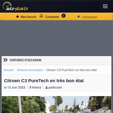
ACCUEIL
0
Mes favoris
Comparer
Connexion
ACTUALITÉS
VOITURES
NEUVES
»
VOITURES D'OCCASION
Accueil
Voitures d'occasion
Citroen C3 PureTech en très bon état
VOITURES
Citroen C3 PureTech en très bon état
D'OCCASION
le 13 Juin 2023
Ariana
particulier
CAMIONS