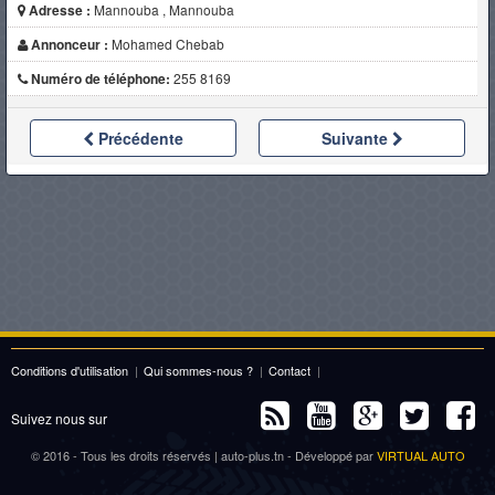
Adresse :
Mannouba , Mannouba
Annonceur :
Mohamed Chebab
Numéro de téléphone:
255 8169
Précédente
Suivante
Conditions d'utilisation
|
Qui sommes-nous ?
|
Contact
|
Suivez nous sur
© 2016 - Tous les droits réservés | auto-plus.tn - Développé par
VIRTUAL AUTO