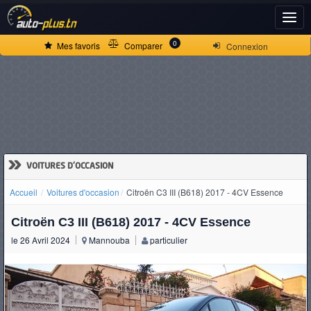
ACCUEIL
0
Mes favoris
Comparer
Connexion
ACTUALITÉS
VOITURES
NEUVES
»
VOITURES D'OCCASION
Accueil
Voitures d'occasion
Citroën C3 III (B618) 2017 - 4CV Essence
VOITURES
Citroën C3 III (B618) 2017 - 4CV Essence
D'OCCASION
le 26 Avril 2024
Mannouba
particulier
CAMIONS