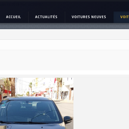
roën c3 2018 Ref: UC23167
ACCUEIL
ACTUALITÉS
VOITURES NEUVES
VOI