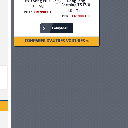
BYD Song Plus
DongFeng
BMW serie
Forthing T5 EVO
1.5 L DM-i
520i Loun
1.5 L Turbo
Prix :
115 990 DT
Prix :
249 90
Prix :
118 900 DT
Comparer
COMPARER D'AUTRES VOITURES »