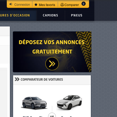
0
Connexion
Mes favoris
Comparer
TURES D'OCCASION
CAMIONS
PNEUS
»
COMPARATEUR DE VOITURES
VS