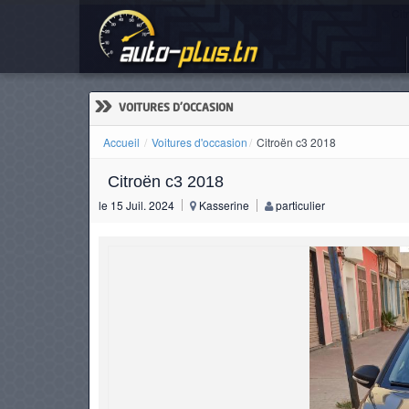
Cit
ACCUEIL
ACTUALITÉS
»
VOITURES D'OCCASION
Accueil
Voitures d'occasion
Citroën c3 2018
Citroën c3 2018
VOITURES
le 15 Juil. 2024
Kasserine
particulier
NEUVES
VOITURES
D'OCCASION
CAMIONS