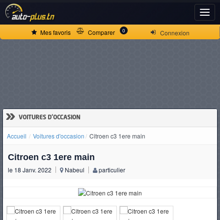
ACCUEIL
0
Mes favoris
Comparer
Connexion
ACTUALITÉS
VOITURES
NEUVES
»
VOITURES D'OCCASION
Accueil
Voitures d'occasion
Citroen c3 1ere main
VOITURES
Citroen c3 1ere main
D'OCCASION
le 18 Janv. 2022
Nabeul
particulier
CAMIONS