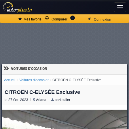
ACCUEIL
0
Mes favoris
Comparer
Connexion
ACTUALITÉS
VOITURES
NEUVES
»
VOITURES D'OCCASION
Accueil
Voitures d'occasion
CITROËN C-ELYSÉE Exclusive
VOITURES
CITROËN C-ELYSÉE Exclusive
D'OCCASION
le 27 Oct. 2023
Ariana
particulier
CAMIONS