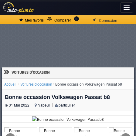
ACCUEIL
0
Mes favoris
Comparer
Connexion
ACTUALITÉS
VOITURES
NEUVES
»
VOITURES D'OCCASION
Accueil
Voitures d'occasion
Bonne occassion Volkswagen Passat b8
VOITURES
Bonne occassion Volkswagen Passat b8
D'OCCASION
le 31 Mai 2022
Nabeul
particulier
CAMIONS