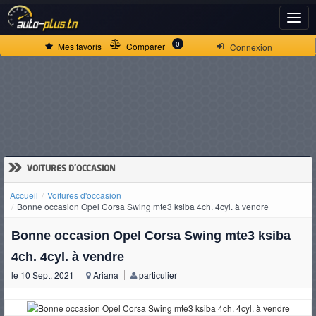
ACCUEIL
0
Mes favoris
Comparer
Connexion
ACTUALITÉS
VOITURES
NEUVES
»
VOITURES D'OCCASION
Accueil
Voitures d'occasion
VOITURES
Bonne occasion Opel Corsa Swing mte3 ksiba 4ch. 4cyl. à vendre
D'OCCASION
Bonne occasion Opel Corsa Swing mte3 ksiba
4ch. 4cyl. à vendre
le 10 Sept. 2021
Ariana
particulier
CAMIONS