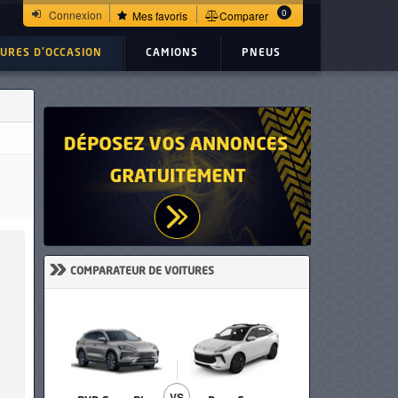
0
Connexion
Mes favoris
Comparer
TURES D'OCCASION
CAMIONS
PNEUS
»
COMPARATEUR DE VOITURES
VS