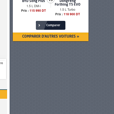
BYD Song Plus
DongFeng
BMW serie
Forthing T5 EVO
1.5 L DM-i
520i Loun
1.5 L Turbo
Prix :
115 990 DT
Prix :
249 90
Prix :
118 900 DT
Comparer
COMPARER D'AUTRES VOITURES »