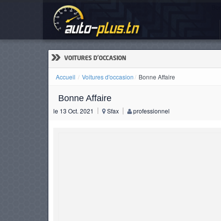
Bon
ACCUEIL
ACTUALITÉS
»
VOITURES D'OCCASION
Accueil
Voitures d'occasion
Bonne Affaire
Bonne Affaire
VOITURES
le 13 Oct. 2021
Sfax
professionnel
NEUVES
VOITURES
D'OCCASION
CAMIONS