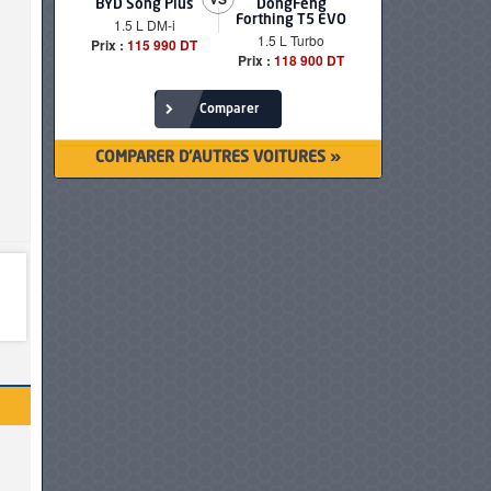
BYD Song Plus
DongFeng
BMW serie
Forthing T5 EVO
1.5 L DM-i
520i Loun
1.5 L Turbo
Prix :
115 990 DT
Prix :
249 90
Prix :
118 900 DT
Comparer
COMPARER D'AUTRES VOITURES »