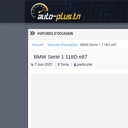
BMW
ACCUEIL
ACTUALITÉS
»
VOITURES D'OCCASION
Accueil
Voitures d'occasion
BMW Serie 1 118D e87
BMW Serie 1 118D e87
VOITURES
le 7 Juin 2021
Tunis
particulier
NEUVES
VOITURES
D'OCCASION
CAMIONS