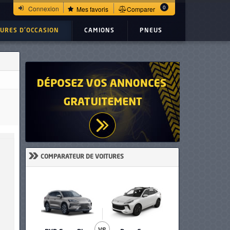
0
Connexion
Mes favoris
Comparer
TURES D'OCCASION
CAMIONS
PNEUS
»
COMPARATEUR DE VOITURES
VS