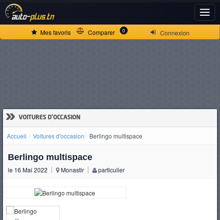
ACCUEIL
0
Mes favoris
Comparer
Connexion
ACTUALITÉS
VOITURES
NEUVES
»
VOITURES D'OCCASION
Accueil
Voitures d'occasion
Berlingo multispace
VOITURES
Berlingo multispace
D'OCCASION
le 16 Mai 2022
Monastir
particulier
CAMIONS