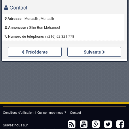
Contact
Adresse :
Monastir , Monastir
Annonceur :
Slim Ben Mohamed
Numéro de téléphone:
(+216) 52 321 778
Précédente
Suivante
Conditions d'utilisation
|
Qui sommes-nous ?
|
Contact
|
Suivez nous sur