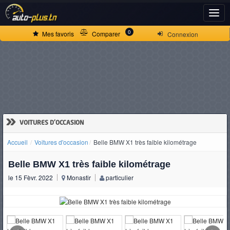
ACCUEIL
0
Mes favoris
Comparer
Connexion
ACTUALITÉS
VOITURES
NEUVES
»
VOITURES D'OCCASION
Accueil
Voitures d'occasion
Belle BMW X1 très faible kilométrage
VOITURES
Belle BMW X1 très faible kilométrage
D'OCCASION
le 15 Fèvr. 2022
Monastir
particulier
CAMIONS