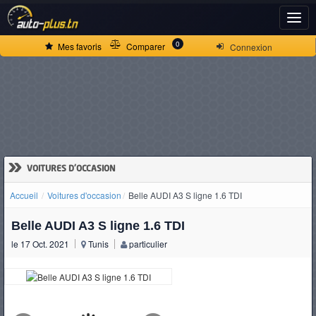
ACCUEIL
0
Mes favoris
Comparer
Connexion
ACTUALITÉS
VOITURES
NEUVES
»
VOITURES D'OCCASION
Accueil
Voitures d'occasion
Belle AUDI A3 S ligne 1.6 TDI
VOITURES
Belle AUDI A3 S ligne 1.6 TDI
D'OCCASION
le 17 Oct. 2021
Tunis
particulier
CAMIONS