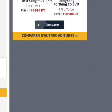
BYD Song Plus
DongFeng
BMW serie
Forthing T5 EVO
1.5 L DM-i
520i Loun
1.5 L Turbo
Prix :
115 990 DT
Prix :
249 90
Prix :
118 900 DT
Comparer
COMPARER D'AUTRES VOITURES »