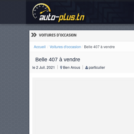
Bel
ACCUEIL
ACTUALITÉS
»
VOITURES D'OCCASION
Accueil
Voitures d'occasion
Belle 407 à vendre
Belle 407 à vendre
VOITURES
le 2 Juil. 2021
Ben Arous
particulier
NEUVES
VOITURES
D'OCCASION
CAMIONS