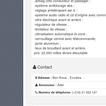
-airbag côté conducteur et passager ;
-système antiblocage abs ;
-réglage antidérapant asr 4 ;
-système audio radio et cd d'origine avec comm
-vitre électrique avant et arrière ;
-régulateur de vitesse ;
-limitateur de vitesse ;
-climatisation automatique bi-zone ;
-verrouillage central avec télécommande,
-jante aluminium ;
-feux de brouillard avant et arrière.
prix: 22.000 milles dinars discutable
Contact
Adresse :
Ben Arous , Ezzahra
Annonceur :
Adel
Numéro de téléphone:
(+216) 21 522 147