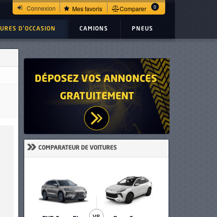
0
Connexion
Mes favoris
Comparer
TURES D'OCCASION
CAMIONS
PNEUS
»
COMPARATEUR DE VOITURES
VS