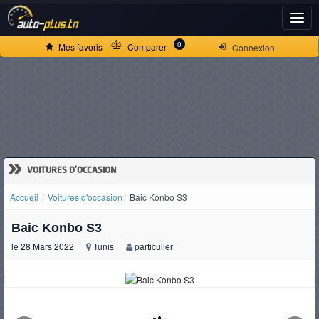
ACCUEIL
0
Mes favoris
Comparer
Connexion
ACTUALITÉS
VOITURES
NEUVES
»
VOITURES D'OCCASION
Accueil
Voitures d'occasion
Baic Konbo S3
VOITURES
Baic Konbo S3
D'OCCASION
le 28 Mars 2022
Tunis
particulier
CAMIONS